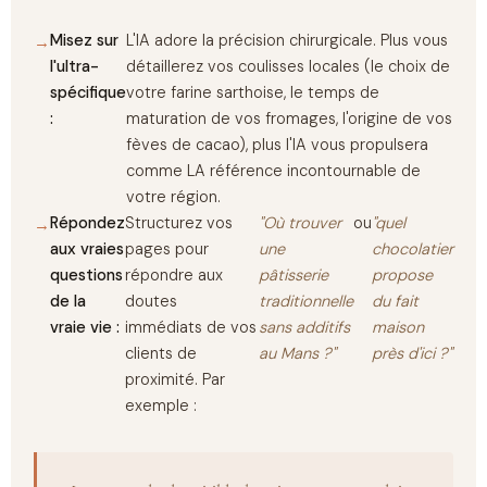
Misez sur
L'IA adore la précision chirurgicale. Plus vous
l'ultra-
détaillerez vos coulisses locales (le choix de
spécifique
votre farine sarthoise, le temps de
:
maturation de vos fromages, l'origine de vos
fèves de cacao), plus l'IA vous propulsera
comme LA référence incontournable de
votre région.
Répondez
Structurez vos
"Où trouver
ou
"quel
aux vraies
pages pour
une
chocolatier
questions
répondre aux
pâtisserie
propose
de la
doutes
traditionnelle
du fait
vraie vie :
immédiats de vos
sans additifs
maison
clients de
au Mans ?"
près d'ici ?"
proximité. Par
exemple :