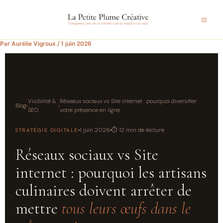
Aller
au
contenu
Par
Aurélie Vigroux
/
1 juin 2026
Visibilité &
Réseaux sociaux vs Site internet : pourquoi diversifier
Blog
›
›
SEO
votre présence en ligne
1 juin 2026
⏱ 12 min de lecture
STRATÉGIE DIGITALE
Réseaux sociaux vs Site
internet : pourquoi les artisans
culinaires doivent arrêter de
mettre
tous leurs œufs dans le