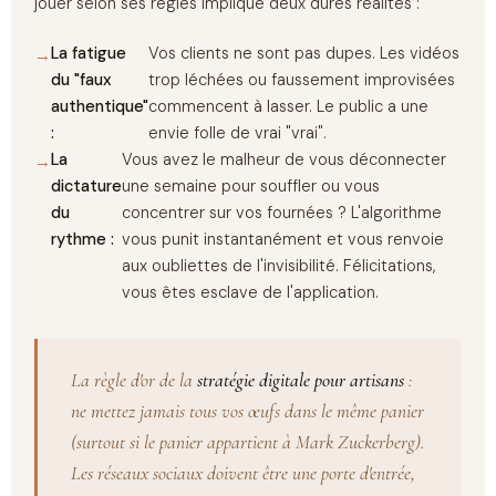
jouer selon ses règles implique deux dures réalités :
La fatigue
Vos clients ne sont pas dupes. Les vidéos
du "faux
trop léchées ou faussement improvisées
authentique"
commencent à lasser. Le public a une
:
envie folle de vrai "vrai".
La
Vous avez le malheur de vous déconnecter
dictature
une semaine pour souffler ou vous
du
concentrer sur vos fournées ? L'algorithme
rythme :
vous punit instantanément et vous renvoie
aux oubliettes de l'invisibilité. Félicitations,
vous êtes esclave de l'application.
La règle d'or de la
stratégie digitale pour artisans
:
ne mettez jamais tous vos œufs dans le même panier
(surtout si le panier appartient à Mark Zuckerberg).
Les réseaux sociaux doivent être une porte d'entrée,