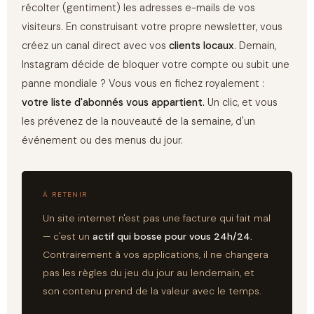
récolter (gentiment) les adresses e-mails de vos
visiteurs. En construisant votre propre newsletter, vous
créez un canal direct avec vos
clients locaux
. Demain,
Instagram décide de bloquer votre compte ou subit une
panne mondiale ? Vous vous en fichez royalement :
votre liste d'abonnés vous appartient.
Un clic, et vous
les prévenez de la nouveauté de la semaine, d'un
événement ou des menus du jour.
À RETENIR
Un site internet n'est pas une facture qui fait mal
— c'est un
actif qui bosse pour vous 24h/24.
Contrairement à vos applications, il ne changera
pas les règles du jeu du jour au lendemain, et
son contenu prend de la valeur avec le temps.