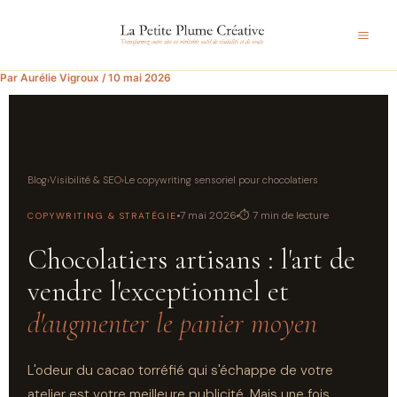
Aller
au
contenu
Par
Aurélie Vigroux
/
10 mai 2026
Blog
›
Visibilité & SEO
›
Le copywriting sensoriel pour chocolatiers
7 mai 2026
⏱ 7 min de lecture
COPYWRITING & STRATÉGIE
Chocolatiers artisans : l'art de
vendre l'exceptionnel et
d'augmenter le panier moyen
L'odeur du cacao torréfié qui s'échappe de votre
atelier est votre meilleure publicité. Mais une fois