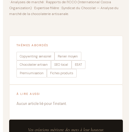
· Analyses de marché : Rapports de l'ICCO (International Cocoa
Organization) · Expertise filière : Syndicat du Chocolat — Analyse du
marché de la chocolaterie artisanale.
THÈMES ABORDÉS
Copywriting sensoriel
Panier moyen
Chocolatier artisan
SEO local
EEAT
Premiumisation
Fiches produits
À LIRE AUSSI
Aucun article lié pour l'instant.
Vos créations méritent des mots à leur hauteur.