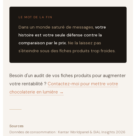
LE MOT DE LA FIN
Dans un monde saturé de messages,
votre
histoire est votre seule défense contre la
comparaison par le prix.
Ne la laissez pas
s'éteindre sous des fiches produits trop froides.
Besoin d'un audit de vos fiches produits pour augmenter
votre rentabilité ?
Contactez-moi pour mettre votre
chocolaterie en lumière →
Sources
Données de consommation : Kantar Worldpanel & SIAL Insights 2026