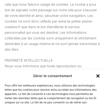
cela que nous faisons usage de cookies. Le cookie a pour
but de signaler votre passage sur notre site pour s’assurer
de votre identité et ainsi, sécuriser votre navigation. Les
cookies ne sont donc utilisés par www.la-petite-plume-
creative.fr que dans le but d’améliorer le service
personnalisé qui vous est destiné. Les informations
collectées par les cookies sont uniquement et strictement
destinées à un usage interne et ne sont jamais transmises à
des tiers.
PROPRIÉTÉ INTELLECTUELLE
Nous vous informons que toute reproduction ou
représentation totale ou partielle, par quelque procédé que
Gérer le consentement
ce soit, de ce site, des logos, des images pouvant y figurer
est interdite sans l’autorisation expresse de www.la-petite-
Pour offrir les meilleures expériences, nous utilisons des technologies
plume-creative.fr. En cas d’éventuelles omissions, erreurs,
telles que les cookies pour stocker et/ou accéder aux informations des
appareils. Le fait de consentir à ces technologies nous permettra de
corrections, nous vous remercions de nous en faire part en
traiter des données telles que le comportement de navigation ou les ID
adressant un courrier électronique à l’adresse suivante :
uniques sur ce site. Le fait de ne pas consentir ou de retirer son