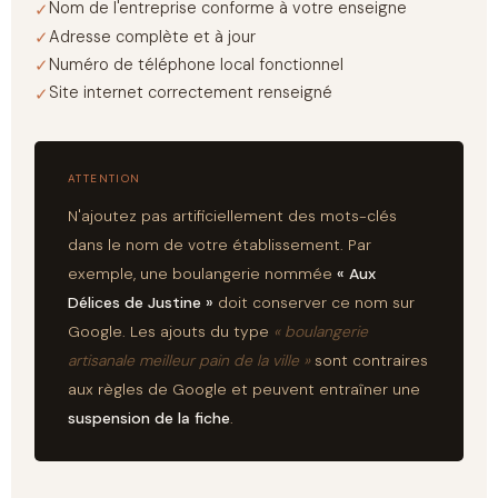
Nom de l'entreprise conforme à votre enseigne
Adresse complète et à jour
Numéro de téléphone local fonctionnel
Site internet correctement renseigné
ATTENTION
N'ajoutez pas artificiellement des mots-clés
dans le nom de votre établissement. Par
exemple, une boulangerie nommée
« Aux
Délices de Justine »
doit conserver ce nom sur
Google. Les ajouts du type
« boulangerie
artisanale meilleur pain de la ville »
sont contraires
aux règles de Google et peuvent entraîner une
suspension de la fiche
.