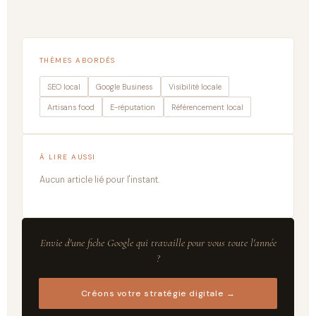
THÈMES ABORDÉS
SEO local
Google Business
Visibilité locale
Artisans food
E-réputation
Référencement local
À LIRE AUSSI
Aucun article lié pour l'instant.
Envie d'une fiche Google qui travaille pour vous toute l'année
?
Créons votre stratégie digitale →