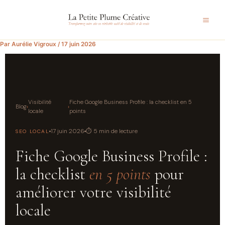
Aller
au
contenu
Par
Aurélie Vigroux
/
17 juin 2026
Visibilité
Fiche Google Business Profile : la checklist en 5
Blog
›
›
locale
points
17 juin 2026
⏱ 5 min de lecture
SEO LOCAL
Fiche Google Business Profile :
la checklist
en 5 points
pour
améliorer votre visibilité
locale