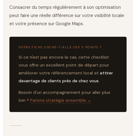
Consacrer du temps régulièrement à son optimisation
peut faire une réelle différence sur votre visibilité locale
et votre présence sur Google Maps.
VOTRE FICHE COCHE-T-ELLE CES 5 POINTS ?
Si ce n'est pas encore le cas, cette checklist
vous offre un excellent point de départ pour
améliorer votre référencement local et
attirer
davantage de clients près de chez vous
.
Besoin d'un accompagnement pour aller plus
loin ?
Parlons stratégie ensemble →