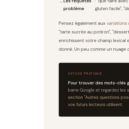
Les requêtes
: "que faire av
problème
gluten facile", "
Pensez également aux
variations 
"tarte sucrée au potiron", "dess
enrichissent votre champ lexical 
donné. Un peu comme un nuage de 
ASTUCE PRATIQUE
Pour trouver des mots-clés 
barre Google et regardez les 
section "Autres questions po
vos futurs lecteurs utilisent.