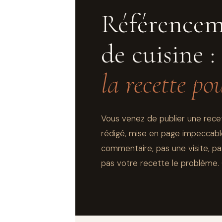
Référencem
de cuisine :
la recette po
Vous venez de publier une rece
rédigé, mise en page impeccable.
commentaire, pas une visite, pa
pas votre recette le problème. 