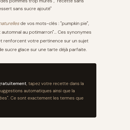
ec des pommes trop mûres", "recette sans
dessert sans sucre ajouté"
naturelles
de vos mots-clés : "pumpkin pie",
ert automnal au potimarron"… Ces synonymes
et renforcent votre pertinence sur un sujet
sucre glace sur une tarte déjà parfaite.
gratuitement
, tapez votre recette dans la
suggestions automatiques ainsi que la
sées". Ce sont exactement les termes que