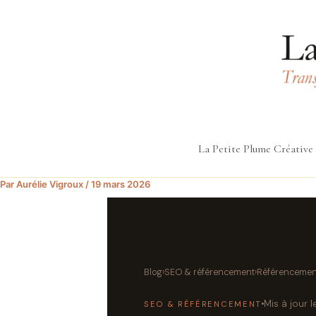
Aller
au
contenu
La Petite Plume Créative
Par
Aurélie Vigroux
/
19 mars 2026
Blog
›
SEO & référencement
›
Référencement
Mis à jour 
SEO & RÉFÉRENCEMENT