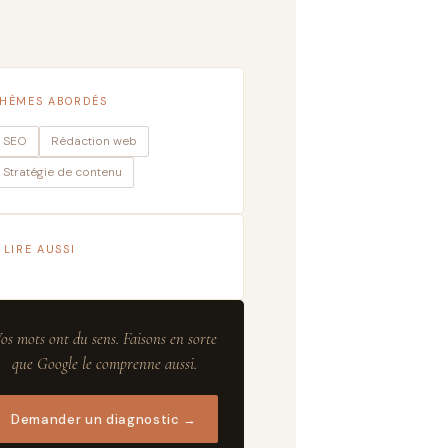
HÈMES ABORDÉS
SEO
Rédaction web
Stratégie de contenu
 LIRE AUSSI
os mots ont du sens. Faisons en sorte
que Google le comprenne aussi.
Demander un diagnostic →