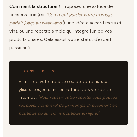
Comment la structurer ?
Proposez une astuce de
conservation (ex:
"Comment garder votre fromage
parfait jusqu'au week-end"
), une idée d'accord mets et
vins, ou une recette simple qui intègre l'un de vos
produits phares. Cela assoit votre statut d'expert
passionné.
LE CONSEIL DU PRO
À la fin de votre recette ou de votre astuce,
glissez toujours un lien naturel vers votre site
internet :
"Pour réussir cette recette, vous pouvez
retrouver notre miel de printemps directement en
boutique ou sur notre boutique en ligne."