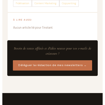
Fidélisation
Content Marketing
Copywriting
À LIRE AUSSI
Aucun article lié pour l'instant.
Besoin de textes affûtés et d'idées neuves pour vos e-mails de
créateurs ?
Déléguer la rédaction de mes newsletters →